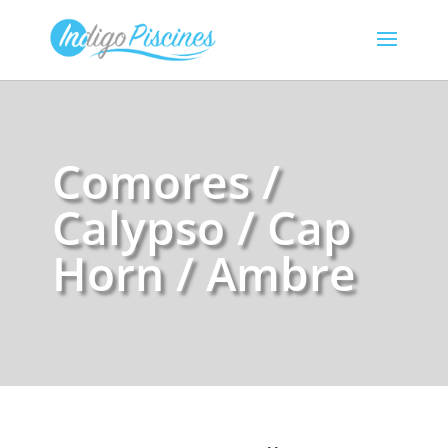
Comores /
Calypso / Cap
Horn / Ambre