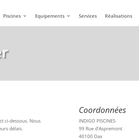
Piscines
Equipements
Services
Réalisations
er
Coordonnées
act ci-dessous. Nous
INDIGO PISCINES
urs délais.
99 Rue d’Aspr
emont
40100 Dax